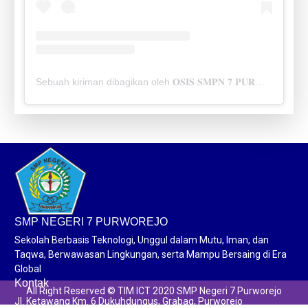
Sebuah kiriman dibagikan oleh 𝐎𝐒𝐈𝐒 𝐒𝐌𝐏𝐍 𝟕 𝐏𝐔𝐑𝐖𝐎𝐑𝐄𝐉𝐎 (@osis_spensev)
SMP NEGERI 7 PURWOREJO
Sekolah Berbasis Teknologi, Unggul dalam Mutu, Iman, dan
Taqwa, Berwawasan Lingkungan, serta Mampu Bersaing di Era
Global
Kontak
All Right Reserved © TIM ICT 2020 SMP Negeri 7 Purworejo
Jl. Ketawang Km. 6 Dukuhdungus, Grabag, Purworejo